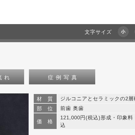
文字サイズ
流れ
症例写真
ジルコニアとセラミックの2層
材 質
前歯
奥歯
部 位
121,000円(税込)形成・印象料：
価 格
込